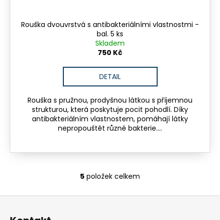
Rouška dvouvrstvá s antibakteriálními vlastnostmi -
bal. 5 ks
Skladem
750 Kč
DETAIL
Rouška s pružnou, prodyšnou látkou s příjemnou
strukturou, která poskytuje pocit pohodlí. Díky
antibakteriálním vlastnostem, pomáhají látky
nepropouštět různé bakterie....
5
položek celkem
O
v
Z
l
á
á