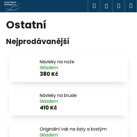
K
Přejít
Hledat
Náku
M
Přihlášen
na
o
obsah
Zpět
Zpět
košík
š
Ostatní
í
C
k
Nejprodávanější
o
p
o
Návleky na nože
t
Skladem
ř
380 Kč
e
b
u
Návleky na brusle
Skladem
j
410 Kč
e
t
e
Originální vak na šaty a kostým
n
Skladem