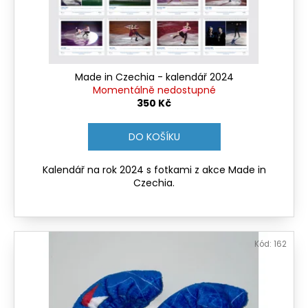
č
d
u
u
j
k
e
t
m
ů
e
Made in Czechia - kalendář 2024
Momentálně nedostupné
350 Kč
NÁVLEKY
NA
DO KOŠÍKU
NOŽE
380
Kalendář na rok 2024 s fotkami z akce Made in
Kč
Czechia.
Kód:
162