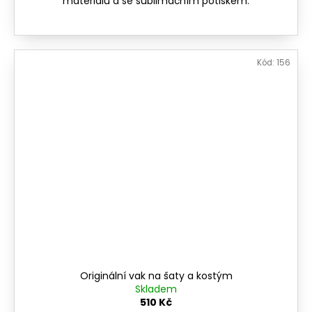
materiálu a se sublimačním potiskem.
Kód:
156
Originální vak na šaty a kostým
Skladem
510 Kč