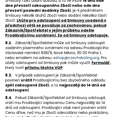
Smlouvy i bez udání důvodu, a to ve lhůtě
14 dnů ode
dne převzetí zakoupeného Zboží nebo
ode dne
převzetí poslední dodávky Zboží
, je-li předmětem
Smlouvy několik druhů Zboží nebo dodání několika částí
Zboží.
Lhůta pro odstoupení od Smlouvy uvedená v
předchozí větě se považuje za zachovanou, pokud
Zákazník/Spotřebitel v jejím průběhu odešle
Prodávajícímu oznámení, že od Smlouvy odstupuje.
8.2.
Zákazník/Spotřebitel může od Smlouvy odstoupit
zasláním písemného oznámení na adresu Prodávajícího:
Václavské náměstí 838/9, Nové Město, 110 00 Praha 1,
nebo emailem na adresu:
eshop@czechskating.org
. Pro
účely odstoupení od Smlouvy pak může využít
formulář,
který tvoří
přílohu těchto VOP
.
8.3.
V případě odstoupení je Zákazník/Spotřebitel
povinen
vrátit
Prodávajícímu bez zbytečného odkladu
zpět zakoupené Zboží
, a to
nejpozději do 14 dnů od
odstoupení
.
8.4.
Pokud Zákazník/Spotřebitel od Smlouvy odstoupil,
vrátí mu Prodávající zaplacenou Cenu nejpozději do 14
dnů od odstoupení. Prodávající však není povinen vrátit
Cenu dříve, než mu je Zboží odevzdáno nebo prokázáno,