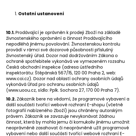
Ostatní ustanovení
10.1.
Prodávající je oprávněn k prodeji Zboží na základě
živnostenského oprávnění a činnost Prodávajícího
nepodléhá jinému povolování. Živnostenskou kontrolu
provádí v rámci své dozorové působnosti příslušný
živnostenský úřad. Dozor nad dodržováním Zákona o
ochraně spotřebitele vykonává ve vymezeném rozsahu
Česká obchodní inspekce (adresa ústředního
inspektorátu: Štěpánská 567/15, 120 00 Praha 2, web:
www.coi.cz). Dozor nad oblastí ochrany osobních údajů
vykonává Úřad pro ochranu osobních údajů
(www.uoou.cz, sídlo: Pplk. Sochora 27, 170 00 Praha 7).
10.2.
Zákazník bere na vědomí, že programové vybavení a
další součásti tvořící webové rozhraní E-shopu (včetně
fotografií nabízeného Zboží) jsou chráněny autorským
právem. Zákazník se zavazuje nevykonávat žádnou
činnost, která by mohla jemu či komukoliv jinému umožnit
neoprávněně zasahovat či neoprávněně užít programové
vybavení nebo další součásti tvořící webové rozhraní E-