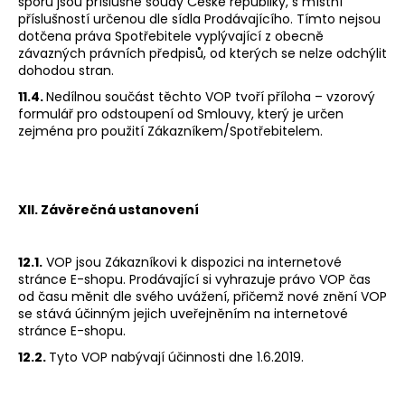
sporu jsou příslušné soudy České republiky, s místní
příslušností určenou dle sídla Prodávajícího. Tímto nejsou
dotčena práva Spotřebitele vyplývající z obecně
závazných právních předpisů, od kterých se nelze odchýlit
dohodou stran.
11.4.
Nedílnou součást těchto VOP tvoří příloha – vzorový
formulář pro odstoupení od Smlouvy, který je určen
zejména pro použití Zákazníkem/Spotřebitelem.
XII. Závěrečná ustanovení
12.1.
VOP jsou Zákazníkovi k dispozici na internetové
stránce E-shopu. Prodávající si vyhrazuje právo VOP čas
od času měnit dle svého uvážení, přičemž nové znění VOP
se stává účinným jejich uveřejněním na internetové
stránce E-shopu.
12.2.
Tyto VOP nabývají účinnosti dne 1.6.2019.