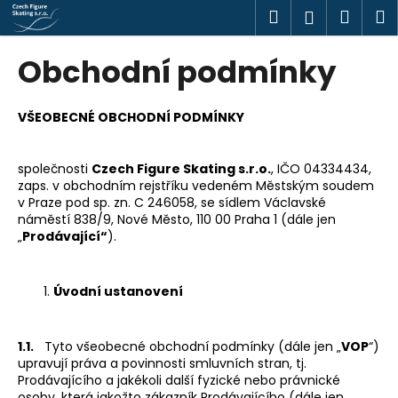
K
Přejít
Hledat
Náku
M
Přihlášen
na
o
obsah
Zpět
Zpět
košík
š
Obchodní podmínky
í
C
k
o
VŠEOBECNÉ OBCHODNÍ PODMÍNKY
p
o
společnosti
Czech Figure Skating s.r.o.
, IČO 04334434,
t
zaps. v obchodním rejstříku vedeném Městským soudem
v Praze pod sp. zn. C 246058, se sídlem Václavské
ř
náměstí 838/9, Nové Město, 110 00 Praha 1 (dále jen
e
„
Prodávající“
).
b
u
Úvodní ustanovení
j
e
t
1.1.
Tyto všeobecné obchodní podmínky (dále jen „
VOP
“)
upravují práva a povinnosti smluvních stran, tj.
e
Prodávajícího a jakékoli další fyzické nebo právnické
n
osoby, která jakožto zákazník Prodávajícího (dále jen