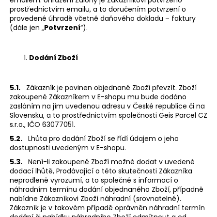
prostřednictvím emailu, a to doručením potvrzení o
provedené úhradě včetně daňového dokladu – faktury
(dále jen „
Potvrzení
“).
Dodání Zboží
5.1.
Zákazník je povinen objednané Zboží převzít. Zboží
zakoupené Zákazníkem v E-shopu mu bude dodáno
zasláním na jím uvedenou adresu v České republice či na
Slovensku, a to prostřednictvím společnosti Geis Parcel CZ
s.r.o., IČO 63077051.
5.2.
Lhůta pro dodání Zboží se řídí údajem o jeho
dostupnosti uvedeným v E-shopu.
5.3.
Není-li zakoupené Zboží možné dodat v uvedené
dodací lhůtě, Prodávající o této skutečnosti Zákazníka
neprodleně vyrozumí, a to společně s informací o
náhradním termínu dodání objednaného Zboží, případně
nabídne Zákazníkovi Zboží náhradní (srovnatelné).
Zákazník je v takovém případě oprávněn náhradní termín
dodání či nabídku náhradního Zboží odmítnout a od