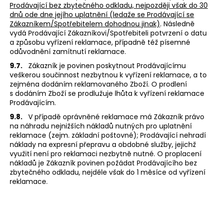
Prodávající bez zbytečného odkladu, nejpozději však do 30
dnů ode dne jejího uplatnění (ledaže se Prodávající se
Zákazníkem/Spotřebitelem dohodnou jinak)
. Následně
vydá Prodávající Zákazníkovi/Spotřebiteli potvrzení o datu
a způsobu vyřízení reklamace, případně též písemné
odůvodnění zamítnutí reklamace.
9.7.
Zákazník je povinen poskytnout Prodávajícímu
veškerou součinnost nezbytnou k vyřízení reklamace, a to
zejména dodáním reklamovaného Zboží. O prodlení
s dodáním Zboží se prodlužuje lhůta k vyřízení reklamace
Prodávajícím.
9.8.
V případě oprávněné reklamace má Zákazník právo
na náhradu nejnižších nákladů nutných pro uplatnění
reklamace (zejm. základní poštovné); Prodávající nehradí
náklady na expresní přepravu a obdobné služby, jejichž
využití není pro reklamaci nezbytně nutné. O proplacení
nákladů je Zákazník povinen požádat Prodávajícího bez
zbytečného odkladu, nejdéle však do 1 měsíce od vyřízení
reklamace.