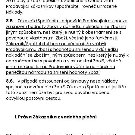
že mu bylo Zboží odesláno. Společně s Cenou vrátí
Prodávající Zákazníkovi/Spotřebiteli rovněž uhrazené
Náklady.
8.5.
Zákazník/Spotřebitel odpovídá Prodávajícímu pouze
za snížení hodnoty Zboží v důsledku nakládání se Zbožím
jiným způsobem, než který je nutný k obeznámení se s
povahou a vlastnostmi Zboží, včetně jeho funkčnosti.
Zákazník/Spotřebitel bere na vědomí, že vrátí-li
Prodávajícímu Zboží s hodnotou sníženou v důsledku
nakládání se Zbožím jiným způsobem, než který je nutný k
obeznámení se s povahou a vlastnostmi Zboží, včetně
jeho funkčnosti, má Prodávající vůči němu nárok na
peněžitou náhradu za snížení hodnoty Zboží.
8.6.
V případě odstoupení od Smlouvy nese Náklady
spojené s navrácením Zboží Zákazník/Spotřebitel, jestliže
toto Zboží nemůže být pro svou povahu vráceno
obvyklou poštovní cestou.
Práva Zákazníka z vadného plnění