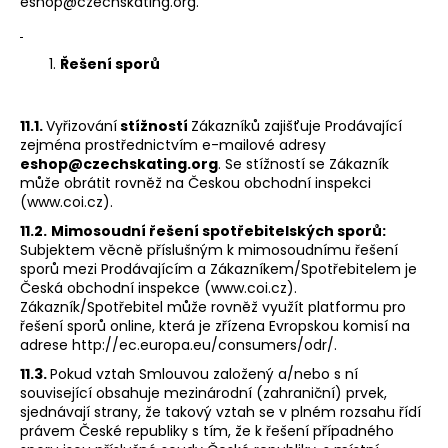
eshop@czechskating.org.
Řešení sporů
11.1.
Vyřizování
stížností
Zákazníků zajišťuje Prodávající
zejména prostřednictvím e-mailové adresy
eshop@czechskating.org
. Se stížností se Zákazník
může obrátit rovněž na Českou obchodní inspekci
(www.coi.cz).
11.2.
Mimosoudní řešení spotřebitelských sporů:
Subjektem věcně příslušným k mimosoudnímu řešení
sporů mezi Prodávajícím a Zákazníkem/Spotřebitelem je
Česká obchodní inspekce (www.coi.cz).
Zákazník/Spotřebitel může rovněž využít platformu pro
řešení sporů online, která je zřízena Evropskou komisí na
adrese http://ec.europa.eu/consumers/odr/.
11.3.
Pokud vztah Smlouvou založený a/nebo s ní
související obsahuje mezinárodní (zahraniční) prvek,
sjednávají strany, že takový vztah se v plném rozsahu řídí
právem České republiky s tím, že k řešení případného