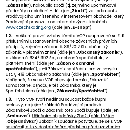
„
Zákazník
“), nakoupila zboží (tj. zejména upomínkové
a
předměty a oblečení – dále jen „
Zboží
“) ze sortimentu
j
Prodávajícího umístěného v internetovém obchodě, který
í
Prodávající provozuje na internetových stránkách
www.czechskating.org
(dále jen „
E-shop
“).
t
1.2.
Veškeré právní vztahy těmito VOP neupravené se řídí
?
příslušnými ustanoveními obecně závazných právních
předpisů, zejména zákona č. 89/2012 Sb., občanský
zákoník, v platném znění (dále jen „
Občanský zákoník
“),
a zákona č. 634/1992 Sb., o ochraně spotřebitele, v
platném znění (dále jen „
Zákon o ochraně
HLEDAT
spotřebitele
“), je-li Zákazník spotřebitelem ve smyslu
ust. § 419 Občanského zákoníku (dále jen „
Spotřebitel
“).
V případě, že se ve VOP objevuje termín „Zákazník“
samostatně, označuje též Zákazníka, který je
Spotřebitelem (dále jen „
Zákazník/Spotřebitel
“).
D
o
1.3.
Tyto VOP tvoří nedílnou součást každé kupní
p
smlouvy, na jejímž základě Prodávající prodává
Zákazníkovi Zboží a Zákazník toto Zboží kupuje (dále jen
o
„
Smlouva
“).
Učiněním objednávky Zboží (dále též jen
r
„
Objednávka
“) Zákazník současně potvrzuje, že se s VOP
u
seznámil, a to v dostatečném předstihu před uzavřením