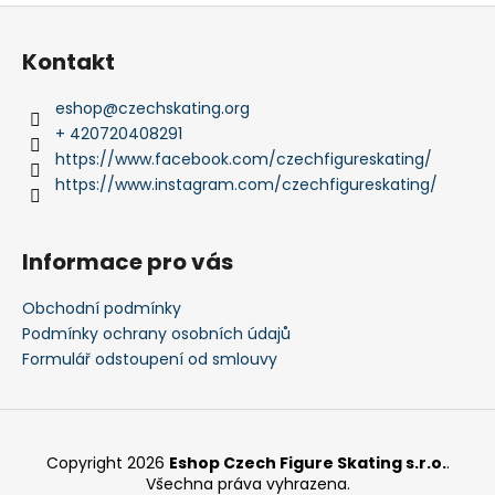
Z
á
Kontakt
p
a
eshop
@
czechskating.org
t
+ 420720408291
í
https://www.facebook.com/czechfigureskating/
https://www.instagram.com/czechfigureskating/
Informace pro vás
Obchodní podmínky
Podmínky ochrany osobních údajů
Formulář odstoupení od smlouvy
Copyright 2026
Eshop Czech Figure Skating s.r.o.
.
Všechna práva vyhrazena.