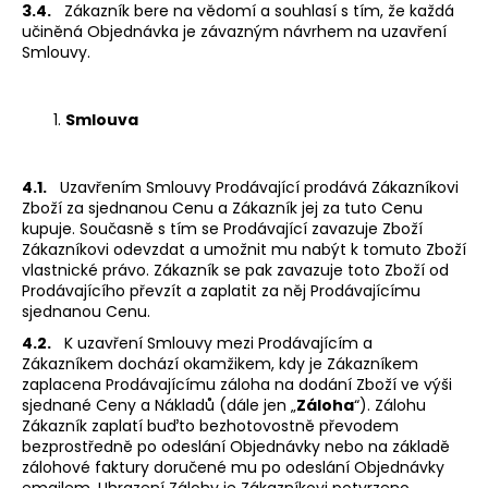
3.4.
Zákazník bere na vědomí a souhlasí s tím, že každá
učiněná Objednávka je závazným návrhem na uzavření
Smlouvy.
Smlouva
4.1.
Uzavřením Smlouvy Prodávající prodává Zákazníkovi
Zboží za sjednanou Cenu a Zákazník jej za tuto Cenu
kupuje. Současně s tím se Prodávající zavazuje Zboží
Zákazníkovi odevzdat a umožnit mu nabýt k tomuto Zboží
vlastnické právo. Zákazník se pak zavazuje toto Zboží od
Prodávajícího převzít a zaplatit za něj Prodávajícímu
sjednanou Cenu.
4.2.
K uzavření Smlouvy mezi Prodávajícím a
Zákazníkem dochází okamžikem, kdy je Zákazníkem
zaplacena Prodávajícímu záloha na dodání Zboží ve výši
sjednané Ceny a Nákladů (dále jen „
Záloha
“). Zálohu
Zákazník zaplatí buďto bezhotovostně převodem
bezprostředně po odeslání Objednávky nebo na základě
zálohové faktury doručené mu po odeslání Objednávky
emailem. Uhrazení Zálohy je Zákazníkovi potvrzeno