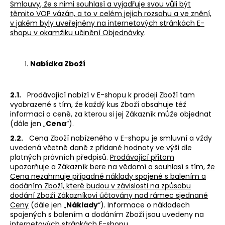
č
Smlouvy, že s nimi souhlasí a vyjadřuje svou vůli být
u
těmito VOP vázán, a to v celém jejich rozsahu a ve znění,
j
v jakém byly uveřejněny na internetových stránkách E-
shopu v okamžiku učinění Objednávky
.
e
m
e
Nabídka Zboží
ORIGINÁLNÍ
VAK
2.1.
Prodávající nabízí v E-shopu k prodeji Zboží tam
NA
vyobrazené s tím, že každý kus Zboží obsahuje též
ŠATY
informaci o ceně, za kterou si jej Zákazník může objednat
A
(dále jen „
Cena
“).
KOSTÝM
2.2.
Cena Zboží nabízeného v E-shopu je smluvní a vždy
510
uvedená včetně daně z přidané hodnoty ve výši dle
Kč
platných právních předpisů.
Prodávající přitom
upozorňuje a Zákazník bere na vědomí a souhlasí s tím, že
Cena nezahrnuje případné náklady spojené s balením a
dodáním Zboží, které budou v závislosti na způsobu
dodání Zboží Zákazníkovi účtovány nad rámec sjednané
Ceny
(dále jen „
Náklady
“). Informace o nákladech
spojených s balením a dodáním Zboží jsou uvedeny na
internetových stránkách E-shopu.