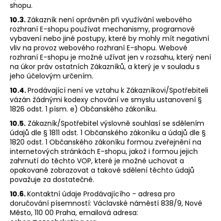
shopu.
10.3.
Zákazník není oprávněn při využívání webového
rozhraní E-shopu používat mechanismy, programové
vybavení nebo jiné postupy, které by mohly mít negativní
vliv na provoz webového rozhraní E-shopu. Webové
rozhraní E-shopu je možné užívat jen v rozsahu, který není
na úkor práv ostatních Zákazníků, a který je v souladu s
jeho účelovým určením.
10.4.
Prodávající není ve vztahu k Zákazníkovi/Spotřebiteli
vázán žádnými kodexy chování ve smyslu ustanovení §
1826 odst. 1 písm. e) Občanského zákoníku.
10.5.
Zákazník/Spotřebitel výslovně souhlasí se sdělením
údajů dle § 1811 odst. 1 Občanského zákoníku a údajů dle §
1820 odst. 1 Občanského zákoníku formou zveřejnění na
internetových stránkách E-shopu, jakož i formou jejich
zahrnutí do těchto VOP, které je možné uchovat a
opakovaně zobrazovat a takové sdělení těchto údajů
považuje za dostatečné.
10.6.
Kontaktní údaje Prodávajícího - adresa pro
doručování písemností: Václavské náměstí 838/9, Nové
Město, 110 00 Praha, emailová adresa: