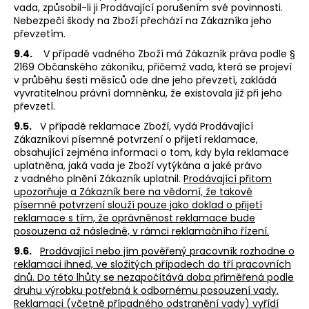
vada, způsobil-li ji Prodávající porušením své povinnosti.
Nebezpečí škody na Zboží přechází na Zákazníka jeho
převzetím.
9.4.
V případě vadného Zboží má Zákazník práva podle §
2169 Občanského zákoníku, přičemž vada, která se projeví
v průběhu šesti měsíců ode dne jeho převzetí, zakládá
vyvratitelnou právní domněnku, že existovala již při jeho
převzetí.
9.5.
V případě reklamace Zboží, vydá Prodávající
Zákazníkovi písemné potvrzení o přijetí reklamace,
obsahující zejména informaci o tom, kdy byla reklamace
uplatněna, jaká vada je Zboží vytýkána a jaké právo
z vadného plnění Zákazník uplatnil.
Prodávající přitom
upozorňuje a Zákazník bere na vědomí, že takové
písemné potvrzení slouží pouze jako doklad o přijetí
reklamace s tím, že oprávněnost reklamace bude
posouzena až následně, v rámci reklamačního řízení.
9.6.
Prodávající nebo jím pověřený pracovník rozhodne o
reklamaci ihned, ve složitých případech do tří pracovních
dnů. Do této lhůty se nezapočítává doba přiměřená podle
druhu výrobku potřebná k odbornému posouzení vady.
Reklamaci (včetně případného odstranění vady) vyřídí