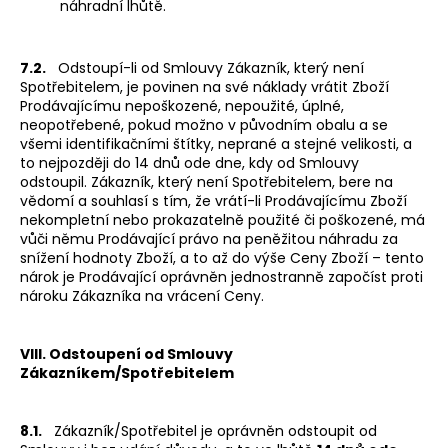
náhradní lhůtě.
7.2.
Odstoupí-li od Smlouvy Zákazník, který není
Spotřebitelem, je povinen na své náklady vrátit Zboží
Prodávajícímu nepoškozené, nepoužité, úplné,
neopotřebené, pokud možno v původním obalu a se
všemi identifikačními štítky, neprané a stejné velikosti, a
to nejpozději do 14 dnů ode dne, kdy od Smlouvy
odstoupil. Zákazník, který není Spotřebitelem, bere na
vědomí a souhlasí s tím, že vrátí-li Prodávajícímu Zboží
nekompletní nebo prokazatelně použité či poškozené, má
vůči němu Prodávající právo na peněžitou náhradu za
snížení hodnoty Zboží, a to až do výše Ceny Zboží – tento
nárok je Prodávající oprávněn jednostranně započíst proti
nároku Zákazníka na vrácení Ceny.
VIII. Odstoupení od Smlouvy
Zákazníkem/Spotřebitelem
8.1.
Zákazník/Spotřebitel je oprávněn odstoupit od