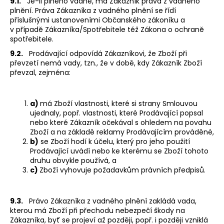
9.1.
Je-li plněno vadně, má Zákazník práva z vadného
plnění. Práva Zákazníka z vadného plnění se řídí
příslušnými ustanoveními Občanského zákoníku a
v případě Zákazníka/Spotřebitele též Zákona o ochraně
spotřebitele.
9.2.
Prodávající odpovídá Zákazníkovi, že Zboží při
převzetí nemá vady, tzn., že v době, kdy Zákazník Zboží
převzal, zejména:
a)
má Zboží vlastnosti, které si strany Smlouvou
ujednaly, popř. vlastnosti, které Prodávající popsal
nebo které Zákazník očekával s ohledem na povahu
Zboží a na základě reklamy Prodávajícím prováděné,
b)
se Zboží hodí k účelu, který pro jeho použití
Prodávající uvádí nebo ke kterému se Zboží tohoto
druhu obvykle používá, a
c)
Zboží vyhovuje požadavkům právních předpisů.
9.3.
Právo Zákazníka z vadného plnění zakládá vada,
kterou má Zboží při přechodu nebezpečí škody na
Zákazníka, byť se projeví až později, popř. i později vzniklá